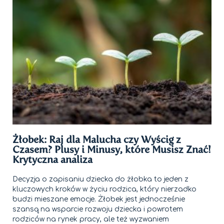
Żłobek: Raj dla Malucha czy Wyścig z
Czasem? Plusy i Minusy, które Musisz Znać!
Krytyczna analiza
Decyzja o zapisaniu dziecka do żłobka to jeden z
kluczowych kroków w życiu rodzica, który nierzadko
budzi mieszane emocje. Żłobek jest jednocześnie
szansą na wsparcie rozwoju dziecka i powrotem
rodziców na rynek pracy, ale też wyzwaniem